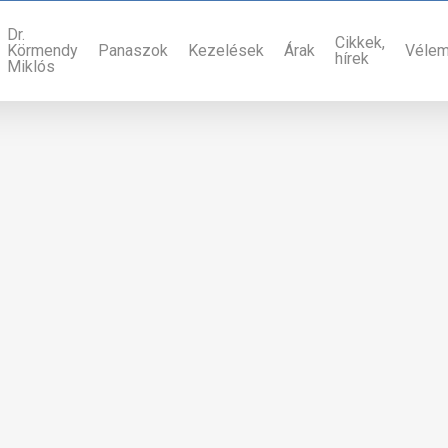
Dr.
Cikkek,
Körmendy
Panaszok
Kezelések
Árak
Véle
hírek
Miklós