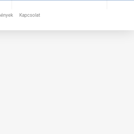
Bejelentkezéshez hívja a +36 30 966 0979 telefonszámot
mények
Kapcsolat