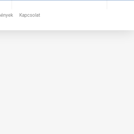
Bejelentkezéshez hívja a +36 30 966 0979 telefonszámot
mények
Kapcsolat