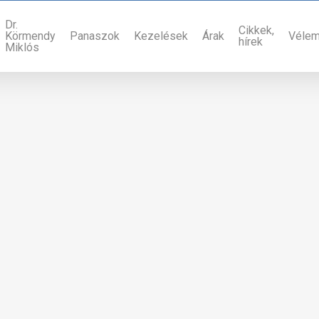
Dr.
Cikkek,
Körmendy
Panaszok
Kezelések
Árak
Véle
hírek
Miklós