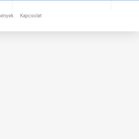
Bejelentkezéshez hívja a +36 30 966 0979 telefonszámot
mények
Kapcsolat