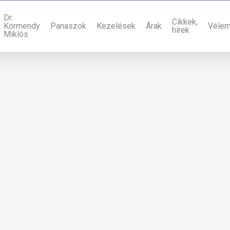
Dr.
Cikkek,
Körmendy
Panaszok
Kezelések
Árak
Véle
hírek
Miklós