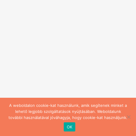
A weboldalon cookie-kat használunk, amik segítenek minket a
lehető legjobb szolgáltatások nyújtásában. Weboldalunk
további használatával jóváhagyja, hogy cookie-kat használjunk.
© 2026 Gyermekbőrgyógyász - Dr. Körmendy Miklós magánrendelése.
OK